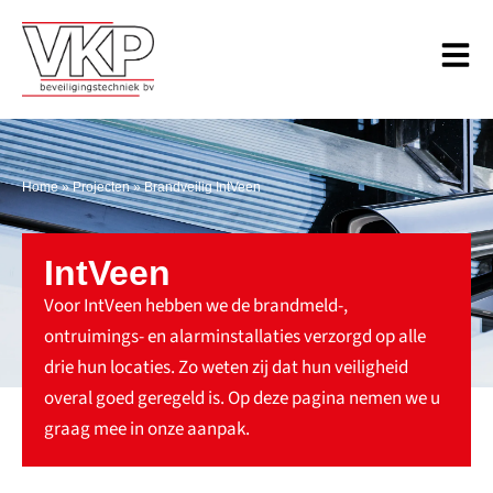
Home
»
Projecten
»
Brandveilig IntVeen
IntVeen
Voor IntVeen hebben we de brandmeld-,
ontruimings- en alarminstallaties verzorgd op alle
drie hun locaties. Zo weten zij dat hun veiligheid
overal goed geregeld is. Op deze pagina nemen we u
graag mee in onze aanpak.