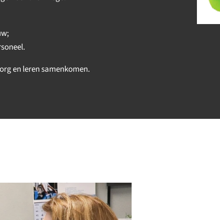
uw;
rsoneel.
 zorg en leren samenkomen.