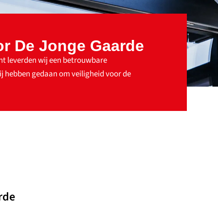
oor De Jonge Gaarde
t leverden wij een betrouwbare
ij hebben gedaan om veiligheid voor de
rde