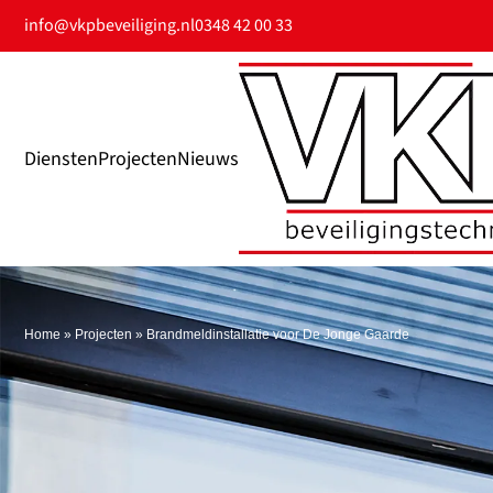
info@vkpbeveiliging.nl
0348 42 00 33
Diensten
Projecten
Nieuws
Home
»
Projecten
»
Brandmeldinstallatie voor De Jonge Gaarde