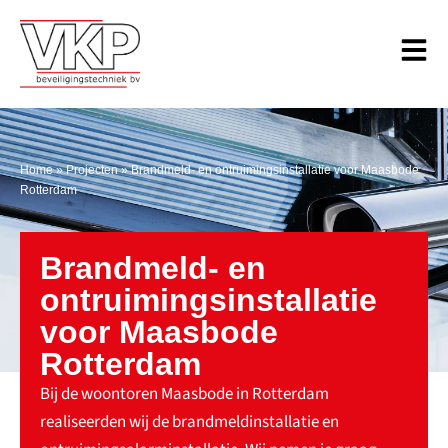
Home
»
Projecten
»
Brandmeld- en ontruimingsinstallatie voor Maasbode
Rotterdam
Brandmeld- en
ontruimingsinstallatie
voor Maasbode
Rotterdam
Bij de woontoren Maasbode in Rotterdam
realiseerden wij de brandmeldinstallatie en