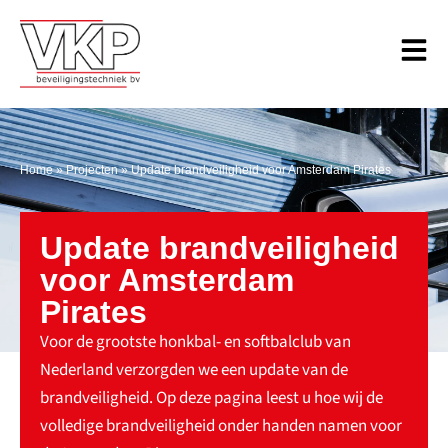
Home
»
Projecten
»
Update brandveiligheid voor Amsterdam Pirates
Update brandveiligheid
voor Amsterdam
Pirates
Voor de grootste honkbal- en softbalclub van
Nederland verzorgden we een update van de
brandveiligheid. Op deze pagina leest u hoe wij de
volledige brandveiligheid onder handen namen voor