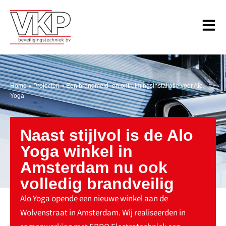
Home
»
Projecten
»
Een brandmeld- en ontruimingsinstallatie voor Alo
Yoga
Naast stijlvol is de Alo
Yoga winkel in
Amsterdam nu ook
volledig brandveilig
Alo Yoga opende een nieuwe winkel aan de
Wolvenstraat in Amsterdam. Wij realiseerden in