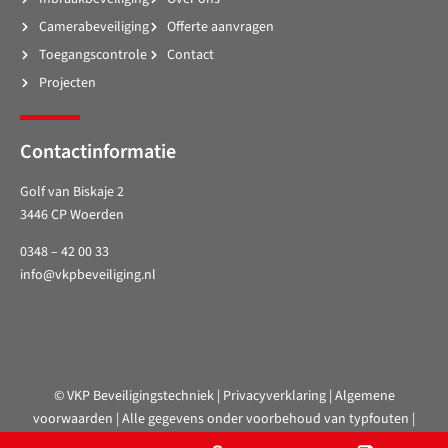
Camerabeveiliging
Offerte aanvragen
Toegangscontrole
Contact
Projecten
Contactinformatie
Golf van Biskaje 2
3446 CP Woerden
0348 – 42 00 33
info@vkpbeveiliging.nl
© VKP Beveiligingstechniek |
Privacyverklaring
|
Algemene
voorwaarden
| Alle gegevens onder voorbehoud van typfouten |
Website door
Studio Campo