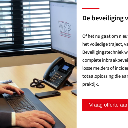
De beveiliging
Of het nu gaat om nie
het volledige traject, 
Beveiligingstechniek w
complete inbraakbeveil
losse melders of incid
totaaloplossing die aan
praktijk.
Vraag offerte aa