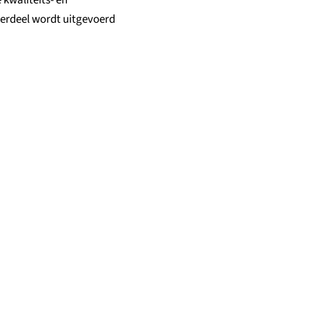
kwaliteits- en
nderdeel wordt uitgevoerd