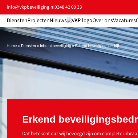
info@vkpbeveiliging.nl
0348 42 00 33
Diensten
Projecten
Nieuws
Over ons
Vacatures
Home
»
Diensten
»
Inbraakbeveiliging
»
Erkend beveiligingsbedrijf
Erkend beveiligingsbedri
Dat betekent dat wij bevoegd zijn om complete inbraa