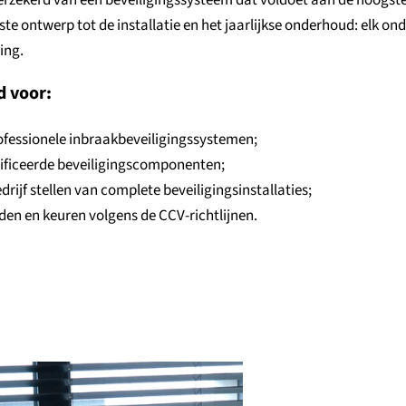
erzekerd van een beveiligingssysteem dat voldoet aan de hoogste 
rste ontwerp tot de installatie en het jaarlijkse onderhoud: elk o
ing.
d voor:
fessionele inbraakbeveiligingssystemen;
tificeerde beveiligingscomponenten;
edrijf stellen van complete beveiligingsinstallaties;
den en keuren volgens de CCV-richtlijnen.