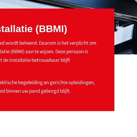
allatie (BBMI)
goed wordt beheerd. Daarom is het verplicht om
tie (BBMI) aan te wijzen. Deze persoon is
 de installatie betrouwbaar blijft
aktische begeleiding en gerichte opleidingen,
id binnen uw pand geborgd blijft.