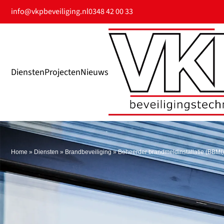
info@vkpbeveiliging.nl
0348 42 00 33
Diensten
Projecten
Nieuws
Home
»
Diensten
»
Brandbeveiliging
»
Beheerder brandmeldinstallatie (BBMI)